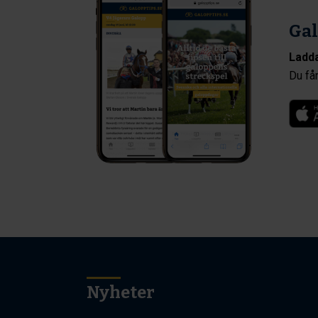
Gal
Ladda
Du får
Nyheter