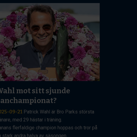
ahl mot sitt sjunde
banchampionat?
025-09-21
Patrick Wahl är Bro Parks största
änare, med 29 hästar i träning.
anans flerfaldige champion hoppas och tror på
n stark andra halva av säsongen.