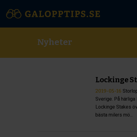
Nyheter
Lockinge St
2019-05-16
Storlo
Sverige. På härliga
Lockinge Stakes öv
bästa milers mö...