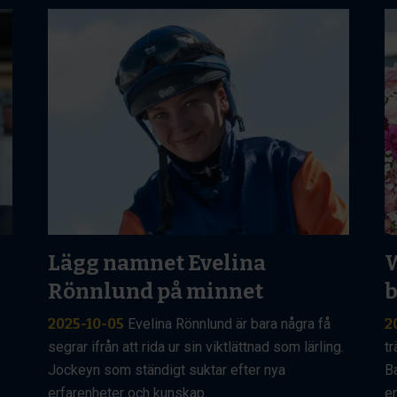
Lägg namnet Evelina
W
Rönnlund på minnet
2025-10-05
Evelina Rönnlund är bara några få
2
segrar ifrån att rida ur sin viktlättnad som lärling.
tr
Jockeyn som ständigt suktar efter nya
B
erfarenheter och kunskap.
e