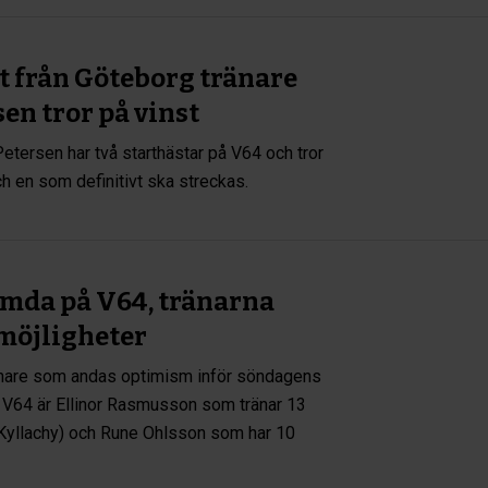
t från Göteborg tränare
sen tror på vinst
Petersen har två starthästar på V64 och tror
ch en som definitivt ska streckas.
ömda på V64, tränarna
 möjligheter
änare som andas optimism inför söndagens
 V64 är Ellinor Rasmusson som tränar 13
 Kyllachy) och Rune Ohlsson som har 10