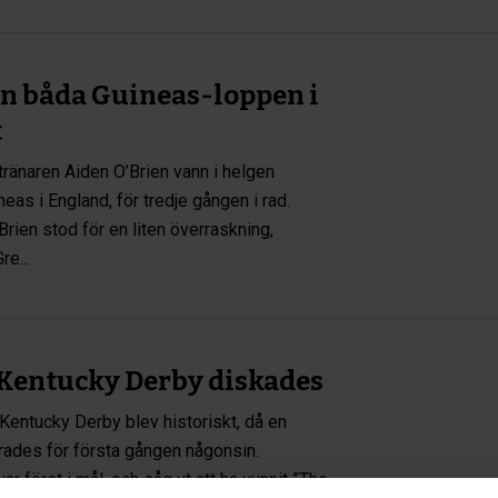
nn båda Guineas-loppen i
t
ränaren Aiden O’Brien vann i helgen
eas i England, för tredje gången i rad.
ien stod för en liten överraskning,
e...
 Kentucky Derby diskades
Kentucky Derby blev historiskt, då en
erades för första gången någonsin.
r först i mål, och såg ut att ha vunnit ”The