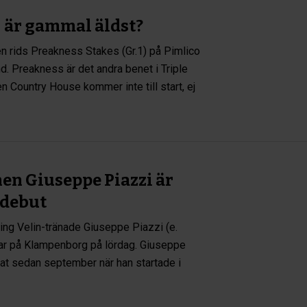
 är gammal äldst?
en rids Preakness Stakes (Gr.1) på Pimlico
nd. Preakness är det andra benet i Triple
 Country House kommer inte till start, ej
en Giuseppe Piazzi är
sdebut
ng Velin-tränade Giuseppe Piazzi (e.
rar på Klampenborg på lördag. Giuseppe
rtat sedan september när han startade i