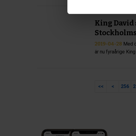
King David s
Stockholms 
2019-04-28
Med öv
är nu fyraårige Kin
<<
<
256
2