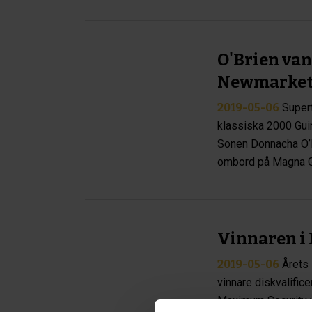
O'Brien va
Newmarke
2019-05-06
Supert
klassiska 2000 Guin
Sonen Donnacha O’Br
ombord på Magna Gr
Vinnaren i
2019-05-06
Årets 
vinnare diskvalific
Maximum Security va