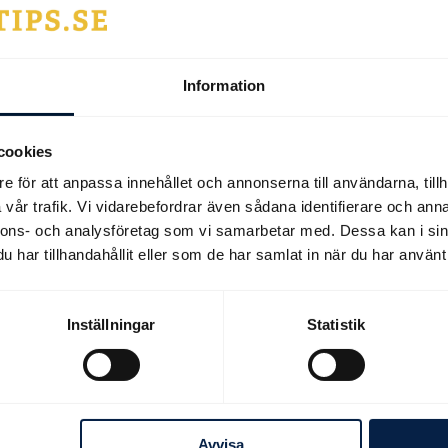
Information
tt om banan på
g inför dagens tävlingar
cookies
e för att anpassa innehållet och annonserna till användarna, tillh
stare Gordon Street som har hand om
vår trafik. Vi vidarebefordrar även sådana identifierare och anna
har gett oss information om
nnons- och analysföretag som vi samarbetar med. Dessa kan i sin
 dagens tävlingar
har tillhandahållit eller som de har samlat in när du har använt 
Inställningar
Statistik
zzle...
ist of high profile absentees ensures
uineas is a real head scratcher
Avvisa