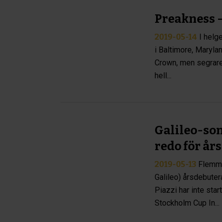
Preakness -
2019-05-14
I helg
i Baltimore, Maryla
Crown, men segraren
hell...
Galileo-son
redo för år
2019-05-13
Flemmi
Galileo) årsdebute
Piazzi har inte sta
Stockholm Cup In...