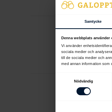
Run For The R...
Samtycke
Senaste ny
Klampenbor
Denna webbplats använder 
Vi använder enhetsidentifierar
2019-05-04
Banmä
sociala medier och analysera 
Klampenborgs bana 
till de sociala medier och a
banunderlaget inför
med annan information som du 
Samtyckesval
Nödvändig
A classic pu
2019-05-02
Long l
Newmarket's 2000 g