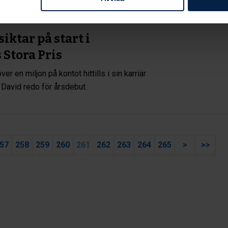
iktar på start i
Stora Pris
er en miljon på kontot hittills i sin karriär
g David redo för årsdebut.
57
258
259
260
261
262
263
264
265
>
>>