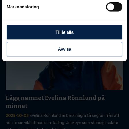
Marknadsföring
Tillåt alla
Avvisa
Lägg namnet Evelina Rönnlund på
minnet
2025-10-05
Evelina Rönnlund är bara några få segrar ifrån att
rida ur sin viktlättnad som lärling. Jockeyn som ständigt suktar