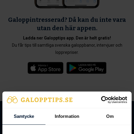
Galoppintresserad? Då kan du inte vara
utan den här appen.
Ladda ner Galopptips app. Den är helt gratis!
Du får tips till samtliga svenska galoppbanor, intervjuer och
lopprepriser.
Samtycke
Information
Om
Nyheter