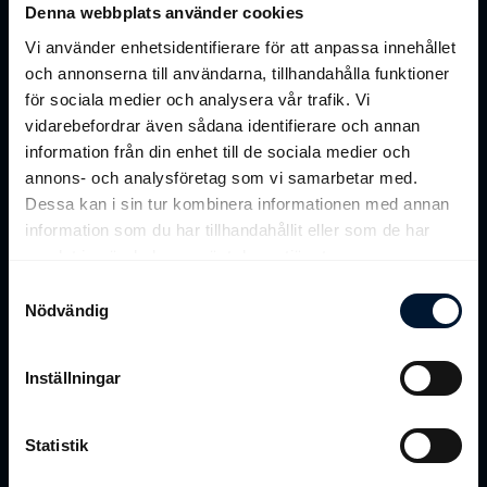
Denna webbplats använder cookies
Vi använder enhetsidentifierare för att anpassa innehållet
och annonserna till användarna, tillhandahålla funktioner
för sociala medier och analysera vår trafik. Vi
vidarebefordrar även sådana identifierare och annan
information från din enhet till de sociala medier och
annons- och analysföretag som vi samarbetar med.
Dessa kan i sin tur kombinera informationen med annan
information som du har tillhandahållit eller som de har
samlat in när du har använt deras tjänster.
Samtyckesval
Nödvändig
"Mycket bra segerchans"
Inställningar
9 juli
Det är dags för en av årets största tävlingsdagar på
svensk mark och vi har tagit pulsen på en rad tränare inför vad
Statistik
som komma skall.