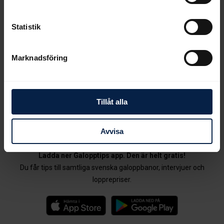
Statistik
Marknadsföring
Tillåt alla
Galoppintresserad? Då kan du inte vara
Avvisa
utan den här appen.
Ladda ner Galopptips app. Den är helt gratis!
Du får tips till samtliga svenska galoppbanor, intervjuer och
lopprepriser.