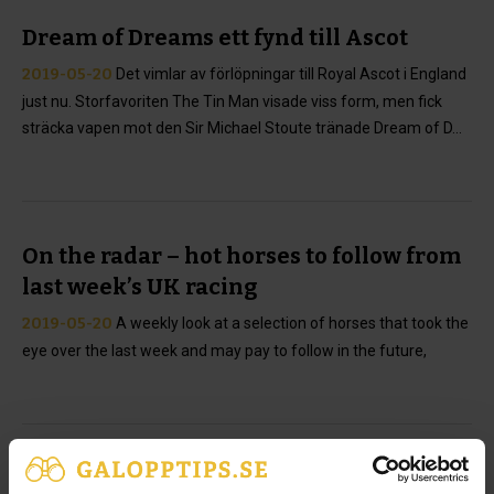
Dream of Dreams ett fynd till Ascot
2019-05-20
Det vimlar av förlöpningar till Royal Ascot i England
just nu. Storfavoriten The Tin Man visade viss form, men fick
sträcka vapen mot den Sir Michael Stoute tränade Dream of D...
On the radar – hot horses to follow from
last week’s UK racing
2019-05-20
A weekly look at a selection of horses that took the
eye over the last week and may pay to follow in the future,
Grupp 1-vinnande tränare fälls för