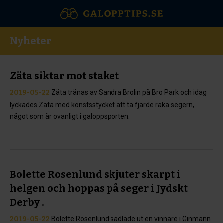
Nyheter
Zäta siktar mot staket
2019-05-22
Zäta tränas av Sandra Brolin på Bro Park och idag
lyckades Zäta med konstsstycket att ta fjärde raka segern,
något som är ovanligt i galoppsporten.
Bolette Rosenlund skjuter skarpt i
helgen och hoppas på seger i Jydskt
Derby .
2019-05-22
Bolette Rosenlund sadlade ut en vinnare i Ginmann