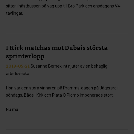
sitter i hästbussen på väg upp till Bro Park och onsdagens V4-
tävlingar.
I Kirk matchas mot Dubais största
sprinterlopp
2019-05-21
Susanne Berneklint njuter av en behaglig
arbetsvecka.
Hon var den stora vinnaren på Pramms-dagen på Jägersro i
söndags. Både I Kirk och Plata O Plomo imponerade stort.
Nu ma...