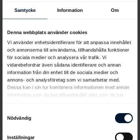
kobolt-användning
Samtycke
Information
Om
2019-05-20
För några år sedan, blev kobolt ett hett
diskussionsämne inom travet, då franske tränaren Fabrice
Souloy fälldes för koboltdopning – bland annat med det
Denna webbplats använder cookies
svenskägda stjärnstoet...
Vi använder enhetsidentifierare för att anpassa innehållet
och annonserna till användarna, tillhandahålla funktioner
för sociala medier och analysera vår trafik. Vi
vidarebefordrar även sådana identifierare och annan
information från din enhet till de sociala medier och
<<
<
253
254
255
256
257
258
259
260
annons- och analysföretag som vi samarbetar med.
Dessa kan i sin tur kombinera informationen med annan
261
262
>
>>
information som du har tillhandahållit eller som de har
samlat in när du har använt deras tjänster.
Samtyckesval
Nödvändig
Inställningar