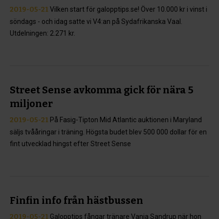
2019-05-21
Vilken start för galopptips.se! Över 10.000 kr i vinst i
söndags - och idag satte vi V4:an på Sydafrikanska Vaal.
Utdelningen: 2.271 kr.
Street Sense avkomma gick för nära 5
miljoner
2019-05-21
På Fasig-Tipton Mid Atlantic auktionen i Maryland
säljs tvååringar i träning. Högsta budet blev 500 000 dollar för en
fint utvecklad hingst efter Street Sense
Finfin info från hästbussen
2019-05-21
Galopptips fångar tränare Vanja Sandrup när hon