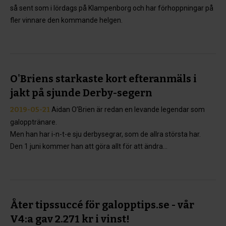
så sent som i lördags på Klampenborg och har förhoppningar på
fler vinnare den kommande helgen.
O'Briens starkaste kort efteranmäls i
jakt på sjunde Derby-segern
2019-05-21
Aidan O’Brien är redan en levande legendar som
galopptränare.
Men han har i-n-t-e sju derbysegrar, som de allra största har.
Den 1 juni kommer han att göra allt för att ändra...
Åter tipssuccé för galopptips.se - vår
V4:a gav 2.271 kr i vinst!