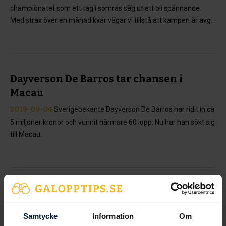
championatet som ett tag i somras såg ut att bli spännande.
Med strax över en månad kvar vågar vi tillstå att kampen är avg...
Dayverson De Barros tar chansen i
Macau
2019-09-04
Sverigebekante Dayverson De Barros har ridit in ca
5 miljoner kronor och vunnit närmare 60 lopp. Nu har han sökt sig
till Macau.
Våra V4- och V5-vinster idag: 8.748 kr!
2019-09-04
Nu kan vi verkligen konstatera: Tipsformen hos
Samtycke
Information
Om
galopptips.se är absolut i topp! Igår spelade vi in 6.900 kr på våra