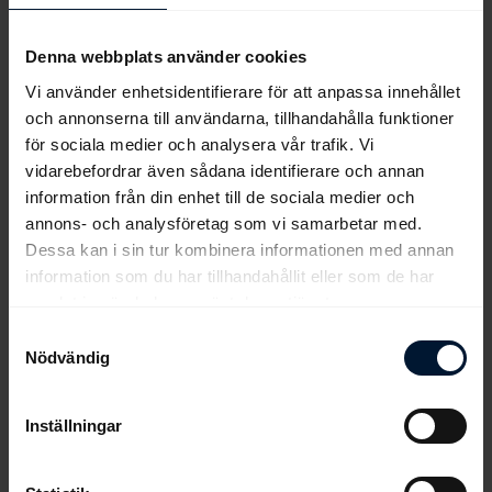
V4-förslag. Och under onsdagen så har våra systemförslag ge...
Denna webbplats använder cookies
Vi använder enhetsidentifierare för att anpassa innehållet
och annonserna till användarna, tillhandahålla funktioner
för sociala medier och analysera vår trafik. Vi
<<
<
207
208
209
210
211
212
213
214
vidarebefordrar även sådana identifierare och annan
215
216
>
>>
information från din enhet till de sociala medier och
annons- och analysföretag som vi samarbetar med.
Dessa kan i sin tur kombinera informationen med annan
information som du har tillhandahållit eller som de har
samlat in när du har använt deras tjänster.
Samtyckesval
Nödvändig
Inställningar