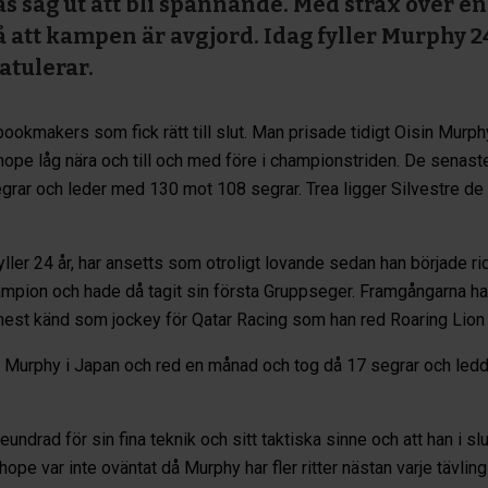
ras såg ut att bli spännande. Med strax över 
tå att kampen är avgjord. Idag fyller Murphy 2
atulerar.
ookmakers som fick rätt till slut. Man prisade tidigt Oisin Murph
dhope låg nära och till och med före i championstriden. De senast
grar och leder med 130 mot 108 segrar. Trea ligger Silvestre d
ller 24 år, har ansetts som otroligt lovande sedan han började ri
ampion och hade då tagit sin första Gruppseger. Framgångarna har
est känd som jockey för Qatar Racing som han red Roaring Lion 
ar Murphy i Japan och red en månad och tog då 17 segrar och led
undrad för sin fina teknik och sitt taktiska sinne och att han i sl
ope var inte oväntat då Murphy har fler ritter nästan varje tävlin