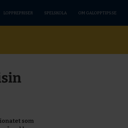
LOPPREPRISER
SPELSKOLA
OM GALOPPTIPS.SE
isin
pionatet som