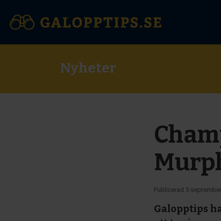
Nyheter
Champ
Murph
Publicerad
5 september
Galopptips ha