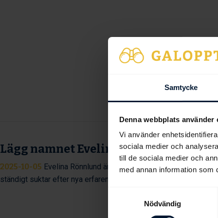
Samtycke
Denna webbplats använder 
Vi använder enhetsidentifierar
sociala medier och analysera 
Lägg namnet Evelina Rönnlund på mi
till de sociala medier och a
2025-10-05
Evelina Rönnlund är bara några få segrar ifrån att ri
med annan information som du 
ständigt suktar efter nya erfarenheter och kunskap.
Samtyckesval
Nödvändig