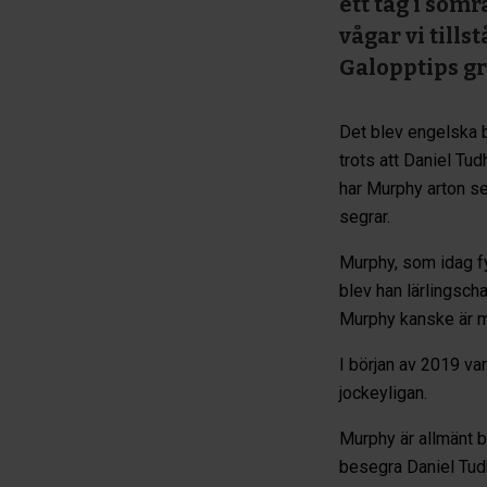
ett tag i som
vågar vi tills
Galopptips gr
Det blev engelska b
trots att Daniel Tu
har Murphy arton se
segrar.
Murphy, som idag fy
blev han lärlingsch
Murphy kanske är m
I början av 2019 v
jockeyligan.
Murphy är allmänt be
besegra Daniel Tudh