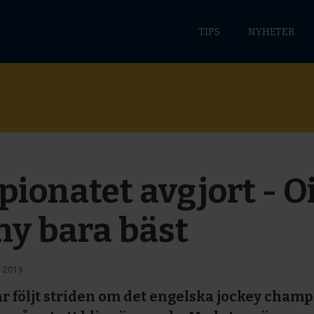
TIPS
NYHETER
ionatet avgjort - O
y bara bäst
 2019
r följt striden om det engelska jockey cham