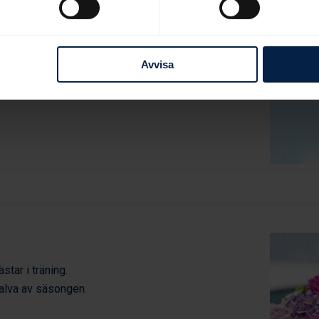
Avvisa
star i träning.
halva av säsongen.