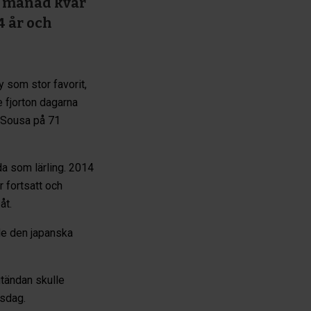
en månad kvar
4 år och
y som stor favorit,
e fjorton dagarna
e Sousa på 71
da som lärling. 2014
 fortsatt och
åt.
de den japanska
utändan skulle
gsdag.