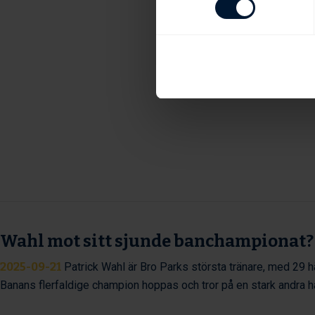
Wahl mot sitt sjunde banchampionat?
2025-09-21
Patrick Wahl är Bro Parks största tränare, med 29 hä
Banans flerfaldige champion hoppas och tror på en stark andra 