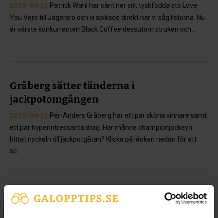
2019-09-15
Patrick Wahl har sänt ner sitt tyskfödda sto Love
You Vero till Jägersro och vi spikade direkt när vi såg listorna. Nu
är värste konkurrenten Black Coffee dessutom struken och...
Gråberg sätter tänderna i
jackpotomgången
2019-09-15
Per-Anders Gråberg har ett par sköna vinnare samt
ett par hyperintressanta drag. Har månne championjockeyn
hittat nyckeln till jackpotgåtan? Klicka på länken nedan för att
se...
Championship Weekend - lördag