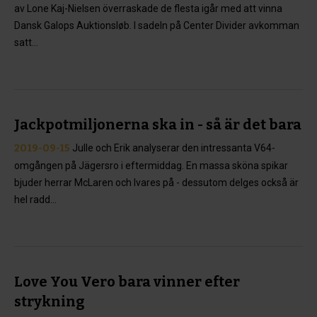
av Lone Kaj-Nielsen överraskade de flesta igår med att vinna
Dansk Galops Auktionsløb. I sadeln på Center Divider avkomman
satt...
Jackpotmiljonerna ska in - så är det bara
2019-09-15
Julle och Erik analyserar den intressanta V64-
omgången på Jägersro i eftermiddag. En massa sköna spikar
bjuder herrar McLaren och Ivares på - dessutom delges också är
hel radd...
Love You Vero bara vinner efter
strykning