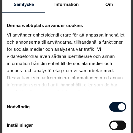
2019-09-14
Det är Championship Weekend på Irland och
Samtycke
Information
Om
säsongens champions skall koras. Under lördagen tävlades det
på Leopardstown och det var två Grupp 1-löpningar på
programmet. Det ble...
Denna webbplats använder cookies
Vi använder enhetsidentifierare för att anpassa innehållet
och annonserna till användarna, tillhandahålla funktioner
för sociala medier och analysera vår trafik. Vi
vidarebefordrar även sådana identifierare och annan
<<
<
203
204
205
206
207
208
209
210
information från din enhet till de sociala medier och
annons- och analysföretag som vi samarbetar med.
211
212
>
>>
Dessa kan i sin tur kombinera informationen med annan
information som du har tillhandahållit eller som de har
samlat in när du har använt deras tjänster.
Samtyckesval
Nödvändig
Inställningar