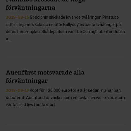
förväntningarna
2019-09-15
Godolphin skickade lovande tvååringen Pinatubo
rätt in i lejonets kula och mötte Ballydoyles bästa tvååringar på
deras hemmaplan. Skådeplatsen var The Curragh utanför Dublin
o...
Auenfürst motsvarade alla
förväntningar
2019-09-15
Köpt för 120 000 euro för ett år sedan, nu har han
debuterat. Auenfürst är vacker som en tavla och var lika bra som
väntat i sitt livs första start.