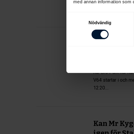
annat de fina loppe
med annan information som du 
Skåne...
Samtyckesval
Nödvändig
Stallsnack 
söndagstäv
2024-10-20
Det se
när Bro Park har h
V64 startar i och m
12:20....
Kan Mr Kygo
igen för St