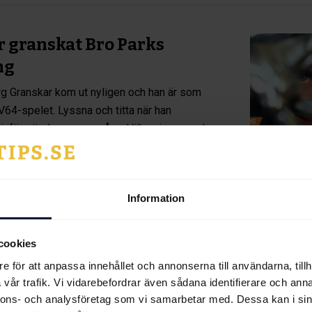
r granskat Bro Parks
ng
g Granskar kom ut nyligen och han är som
 V64-spelet. Lyssna och titta när han
r inför söndagens omgång. Vilka vinnare och
Information
till Jägersro Galopps
cookies
ngar
e för att anpassa innehållet och annonserna till användarna, tillh
onsdagens tävlingar på Jägersro Galopp har
vår trafik. Vi vidarebefordrar även sådana identifierare och anna
flertalet tränare. Dagen innehåller bland
nnons- och analysföretag som vi samarbetar med. Dessa kan i sin