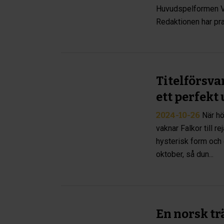
Huvudspelformen V6
Redaktionen har pra
Titelförsvar
ett perfekt
2024-10-26
När h
vaknar Falkor till re
hysterisk form och e
oktober, så dun...
En norsk tr