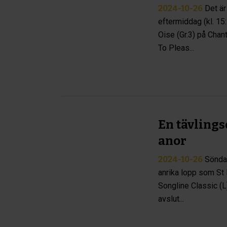
2024-10-26
Det är
eftermiddag (kl. 15:
Oise (Gr.3) på Chan
To Pleas...
En tävlings
anor
2024-10-26
Söndag
anrika lopp som St 
Songline Classic (L)
avslut...