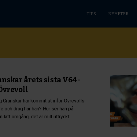
TIPS
NYHETER
nskar årets sista V64-
Övrevoll
g Granskar har kommit ut inför Övrevolls
re och drag har han? Hur ser han på
 lätt omgång, det är milt uttryckt.