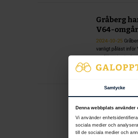
Gråberg ha
V64-omgå
2024-10-25
Gråber
vanligt påläst inför
avslöjar sina tanka
drag ha...
Samtycke
Stallsnack 
Denna webbplats använder 
lunchtävli
Vi använder enhetsidentifierar
2024-10-22
Inför 
sociala medier och analysera 
vi haft kontakt med 
till de sociala medier och a