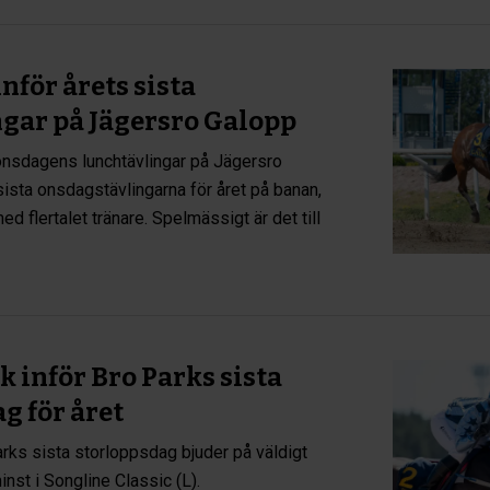
nför årets sista
gar på Jägersro Galopp
onsdagens lunchtävlingar på Jägersro
 sista onsdagstävlingarna för året på banan,
med flertalet tränare. Spelmässigt är det till
 inför Bro Parks sista
g för året
rks sista storloppsdag bjuder på väldigt
minst i Songline Classic (L).