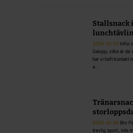
Stallsnack i
lunchtävlin
2024-10-29
Inför 
Galopp, vilka är de
har vi haft kontakt 
e...
Tränarsnack
storloppsda
2024-10-26
Bro Pa
trevlig sport., inte 