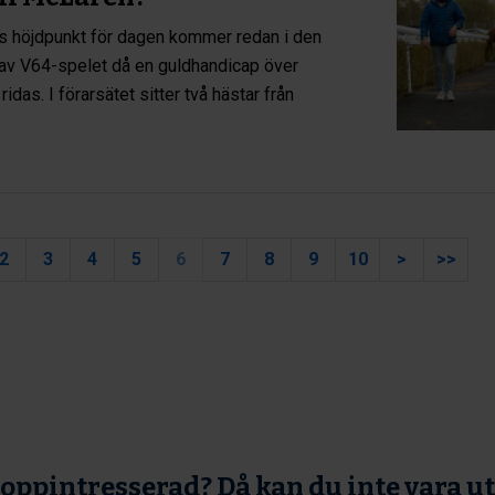
 höjdpunkt för dagen kommer redan i den
 av V64-spelet då en guldhandicap över
das. I förarsätet sitter två hästar från
2
3
4
5
6
7
8
9
10
>
>>
oppintresserad? Då kan du inte vara u