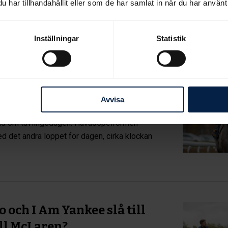
n Manoustielöpning, Kriterium Trial och
har tillhandahållit eller som de har samlat in när du har använt 
Inställningar
Statistik
inför Bro Parks
lingar
Avvisa
rveras spelvänliga lopp på DT-banan i dag
and om tävlingsdagen. Huvudspelformen
ed det andra loppet för dagen, cirka klockan
 och I Am Yankee slå till
all McLaren?