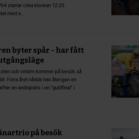
4 startar cirka klockan 12:20.
tat med e...
en byter spår - har fått
 utgångsläge
östen och vintern kommer på besök så
jält. Förra året nådde han återigen en
fter en andraplats i en "guldfinal" i
änartrio på besök