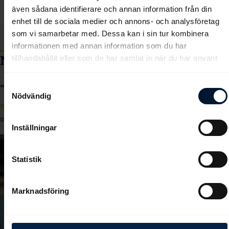
även sådana identifierare och annan information från din
enhet till de sociala medier och annons- och analysföretag
som vi samarbetar med. Dessa kan i sin tur kombinera
informationen med annan information som du har
tillhandahållit eller som de har samlat in när du har använt
Nyheter
deras tjänster.
Samtyckesval
"Mycket bra segerchans"
Nödvändig
9 juli
Det är dags för en av årets största tävlingsdagar på svensk mark
och vi har tagit pulsen på en rad tränare inför vad som komma skall.
Inställningar
Statistik
Marknadsföring