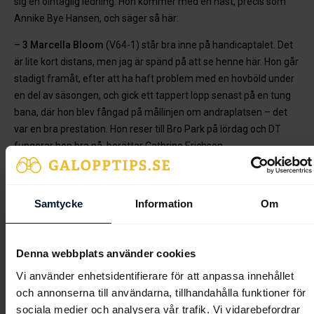
sig en ointaglig ledning. Hon kommer med en häst, precis som
Annike Bye Hansen, och säger så här:
–
3 Marcella Bloom
(V64-1) står bra inne på handicaptalet. Det
är lite kort distans, men jag är spänd på att se henne här. Hon går
stadigt framåt, efter att ha haft problem med en hovböld under
en del av säsongen, och gick ett tappert lopp senast på en tung
bana, där hon blev fångad på mållinjen om andraplatsen – det
var en bra prestation. Hon reser till Bro Park på lördag och DT
fungerar hon bra på, berättar Cathrine Erichsen.
Banprogrammet kan hittas
här
. Första start är redan cirka
klockan 11:20, men innan dess har det varit ponnygalopp från
Samtycke
Information
Om
klockan 09:45. Vill man se kvalloppet går det efter tävlingarna,
cirka klockan 15:00. Mer om dagen kan också läsas
här
.
Denna webbplats använder cookies
Galopptipsredaktionen
Vi använder enhetsidentifierare för att anpassa innehållet
och annonserna till användarna, tillhandahålla funktioner för
sociala medier och analysera vår trafik. Vi vidarebefordrar