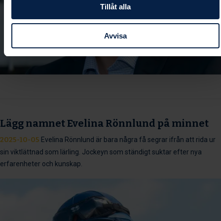
Tillåt alla
Avvisa
Lägg namnet Evelina Rönnlund på minnet
2025-10-05
Evelina Rönnlund är bara några få segrar ifrån att rida ur
sin viktlättnad som lärling. Jockeyn som ständigt suktar efter nya
erfarenheter och kunskap.