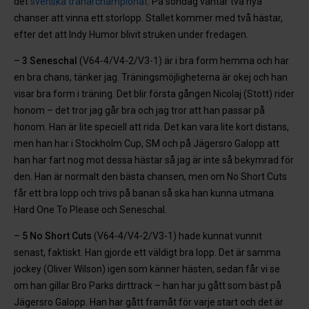
det
svenska tränarchampionat
. På söndag väntar två nya
chanser att vinna ett storlopp. Stallet kommer med två hästar,
efter det att Indy Humor blivit struken under fredagen.
–
3 Seneschal
(V64-4/V4-2/V3-1) är i bra form hemma och har
en bra chans, tänker jag. Träningsmöjligheterna är okej och han
visar bra form i träning. Det blir första gången Nicolaj (Stott) rider
honom – det tror jag går bra och jag tror att han passar på
honom. Han är lite speciell att rida. Det kan vara lite kort distans,
men han har i Stockholm Cup, SM och på Jägersro Galopp att
han har fart nog mot dessa hästar så jag är inte så bekymrad för
den. Han är normalt den bästa chansen, men om No Short Cuts
får ett bra lopp och trivs på banan så ska han kunna utmana
Hard One To Please och Seneschal.
–
5 No Short Cuts
(V64-4/V4-2/V3-1) hade kunnat vunnit
senast, faktiskt. Han gjorde ett väldigt bra lopp. Det är samma
jockey (Oliver Wilson) igen som känner hästen, sedan får vi se
om han gillar Bro Parks dirttrack – han har ju gått som bäst på
Jägersro Galopp. Han har gått framåt för varje start och det är