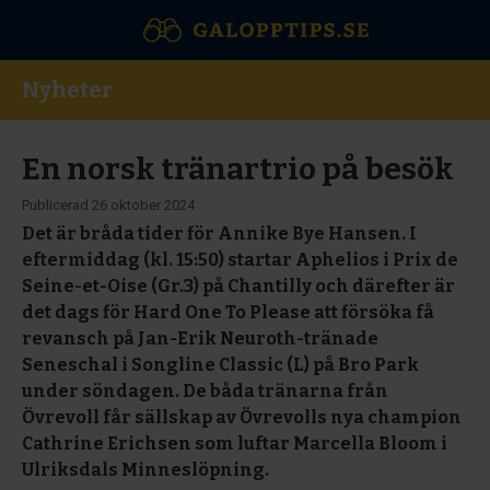
Nyheter
En norsk tränartrio på besök
Publicerad
26 oktober 2024
Det är bråda tider för Annike Bye Hansen. I
eftermiddag (kl. 15:50) startar Aphelios i Prix de
Seine-et-Oise (Gr.3) på Chantilly och därefter är
det dags för Hard One To Please att försöka få
revansch på Jan-Erik Neuroth-tränade
Seneschal i Songline Classic (L) på Bro Park
under söndagen. De båda tränarna från
Övrevoll får sällskap av Övrevolls nya champion
Cathrine Erichsen som luftar Marcella Bloom i
Ulriksdals Minneslöpning.