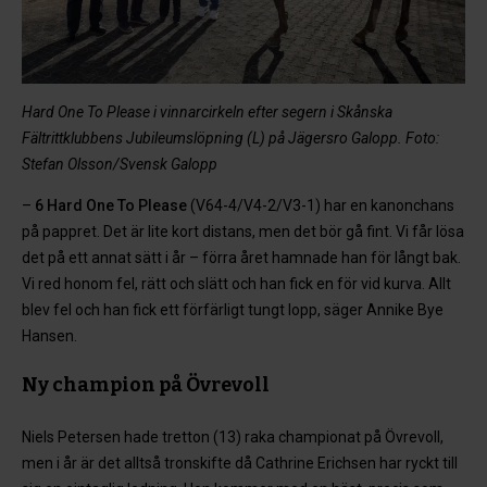
Hard One To Please i vinnarcirkeln efter segern i Skånska
Fältrittklubbens Jubileumslöpning (L) på Jägersro Galopp. Foto:
Stefan Olsson/Svensk Galopp
–
6 Hard One To Please
(V64-4/V4-2/V3-1) har en kanonchans
på pappret. Det är lite kort distans, men det bör gå fint. Vi får lösa
det på ett annat sätt i år – förra året hamnade han för långt bak.
Vi red honom fel, rätt och slätt och han fick en för vid kurva. Allt
blev fel och han fick ett förfärligt tungt lopp, säger Annike Bye
Hansen.
Ny champion på Övrevoll
Niels Petersen hade tretton (13) raka championat på Övrevoll,
men i år är det alltså tronskifte då Cathrine Erichsen har ryckt till