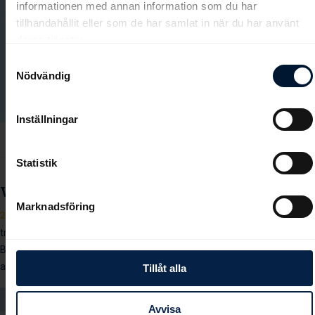
informationen med annan information som du har
tillhandahållit eller som de har samlat in när du har använt
deras tjänster.
Samtyckesval
Nödvändig
Inställningar
Statistik
Wahl mot sitt sjunde banchampionat?
Marknadsföring
2025-09-21
Patrick Wahl är Bro Parks största tränare, med 29 hästar i
träning.
Banans flerfaldige champion hoppas och tror på en stark andra halva
av säsongen.
Tillåt alla
Avvisa