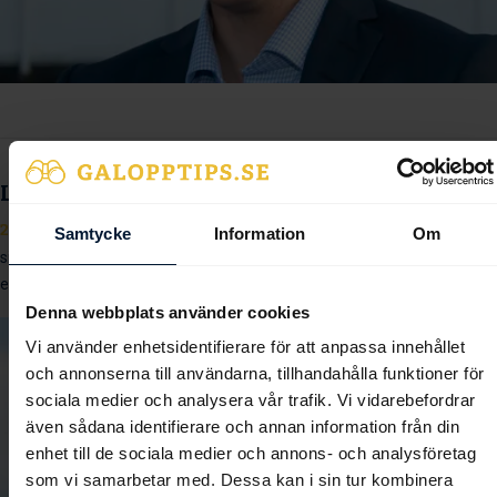
Lägg namnet Evelina Rönnlund på minnet
2025-10-05
Evelina Rönnlund är bara några få segrar ifrån att rida ur
Samtycke
Information
Om
sin viktlättnad som lärling. Jockeyn som ständigt suktar efter nya
erfarenheter och kunskap.
Denna webbplats använder cookies
Vi använder enhetsidentifierare för att anpassa innehållet
och annonserna till användarna, tillhandahålla funktioner för
sociala medier och analysera vår trafik. Vi vidarebefordrar
även sådana identifierare och annan information från din
enhet till de sociala medier och annons- och analysföretag
som vi samarbetar med. Dessa kan i sin tur kombinera