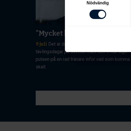
Nödvändig
"Mycket bra segerchans"
9 juli
Det är dags för en av årets största
tävlingsdagar på svensk mark och vi har tagit
pulsen på en rad tränare inför vad som komma
skall.