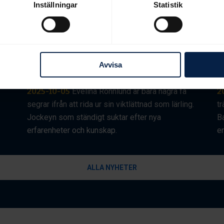
Inställningar
Statistik
Lägg namnet Evelina
W
Avvisa
Rönnlund på minnet
2025-10-05
Evelina Rönnlund är bara några få
2
segrar ifrån att rida ur sin viktlättnad som lärling.
tr
Jockeyn som ständigt suktar efter nya
B
erfarenheter och kunskap.
e
ALLA NYHETER