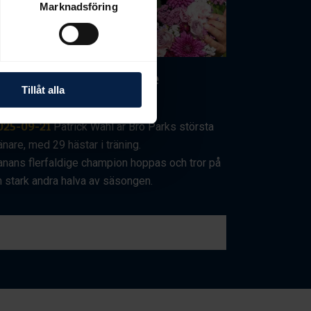
Marknadsföring
ahl mot sitt sjunde
Tillåt alla
banchampionat?
025-09-21
Patrick Wahl är Bro Parks största
änare, med 29 hästar i träning.
anans flerfaldige champion hoppas och tror på
n stark andra halva av säsongen.