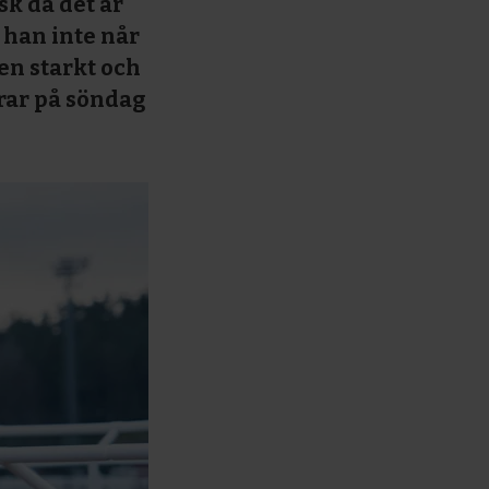
sk då det är
 han inte når
gen starkt och
grar på söndag