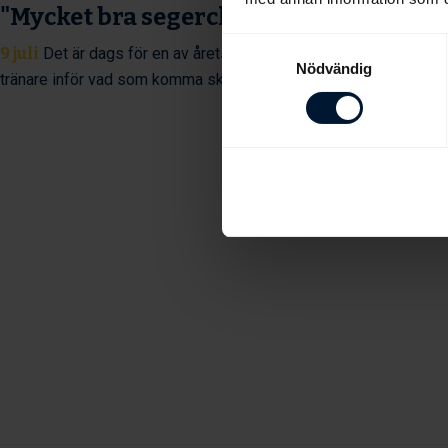
"Mycket bra segerchans"
Samtyckesval
9 juli
Det är dags för en av årets största tävlingsdagar på svens
Nödvändig
tränare inför vad som komma skall.