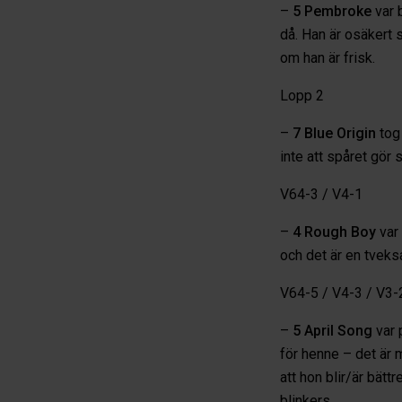
–
5 Pembroke
var 
då. Han är osäkert 
om han är frisk.
Lopp 2
–
7 Blue Origin
tog 
inte att spåret gör 
V64-3 / V4-1
–
4 Rough Boy
var 
och det är en tveks
V64-5 / V4-3 / V3-
–
5 April Song
var 
för henne – det är m
att hon blir/är bätt
blinkers.