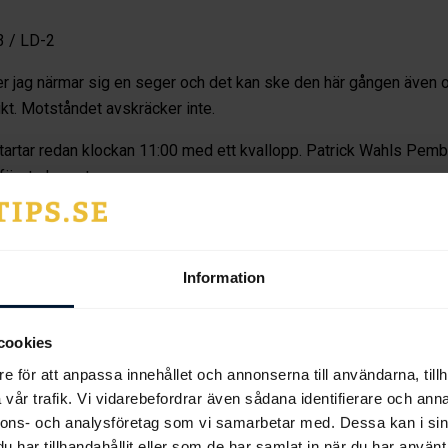
3 / LD-2
r jag närmar sig en seger och det kan ske den här gången även
ikt. Motståndet avskräcker inte.
tartar redan klockan 11:00 med ett kvallopp. Patrick Wahls Pembr
 första loppet.
psredaktionen
Information
cookies
e för att anpassa innehållet och annonserna till användarna, tillh
vår trafik. Vi vidarebefordrar även sådana identifierare och anna
nnons- och analysföretag som vi samarbetar med. Dessa kan i sin
har tillhandahållit eller som de har samlat in när du har använt 