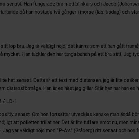
bra senast. Han fungerade bra med blinkers och Jacob (Johansen)
startande då han hostade två gånger i morse (läs: tisdag) och sta
sitt löp bra. Jag är väldigt nöjd, det känns som att han gått framåt
så mycket. Han tacklar den här tunga banan på ett bra sätt. Jag ty
lite het senast. Detta är ett test med distansen, jag är lite osäk
am distansförmåga. Han är en häst jag gillar. Står han har han en
2 / LD-1
positiv senast. Om hon fortsätter utvecklas kanske man ändå börj
öjligt att polletten trillat ner. Det är lite tuffare emot nu, men mi
re. Jag var väldigt nöjd med ”P-A:s” (Gråberg) ritt senast och hon