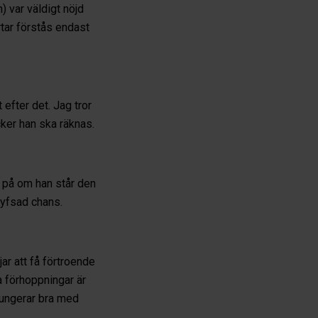
 var väldigt nöjd
rtar förstås endast
 efter det. Jag tror
cker han ska räknas.
er på om han står den
 hyfsad chans.
ar att få förtroende
na förhoppningar är
 fungerar bra med