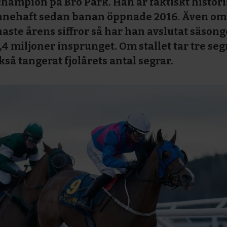
 champion på Bro Park. Han är faktiskt histori
 innehaft sedan banan öppnade 2016. Även om
enaste årens siffror så har han avslutat säson
,4 miljoner insprunget. Om stallet tar tre se
kså tangerat fjolårets antal segrar.