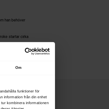
 om han behöver
oke startar cirka
Om
andahålla funktioner för
n information från din enhet
 tur kombinera informationen
deras tjänster.