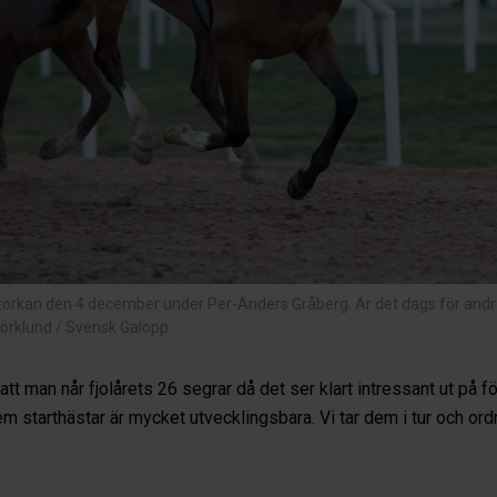
rtorkan den 4 december under Per-Anders Gråberg. Är det dags för andr
jörklund / Svensk Galopp
 att man når fjolårets 26 segrar då det ser klart intressant ut på fö
em starthästar är mycket utvecklingsbara. Vi tar dem i tur och ord