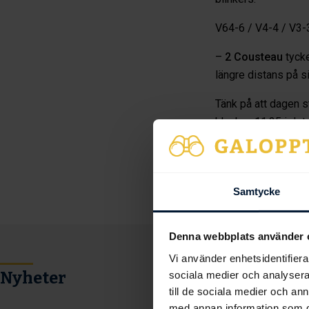
V64-6 / V4-4 / V3-
–
2 Cousteau
tycke
längre distans på s
Tänk på att dagen s
klockan 11:25 i det
Galoppti
Samtycke
Denna webbplats använder 
Vi använder enhetsidentifierar
Nyheter
sociala medier och analysera 
till de sociala medier och a
med annan information som du 