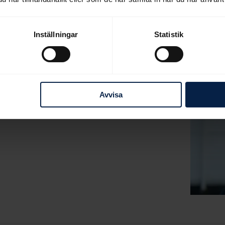
k mark och vi har tagit pulsen på en rad
Inställningar
Statistik
Avvisa