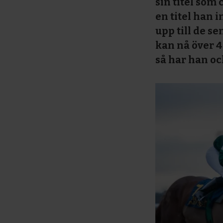
sin titel som
en titel han
upp till de s
kan nå över 4
så har han oc