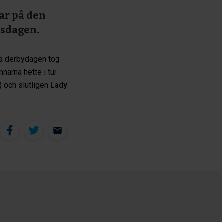
ar på den
nsdagen.
ka derbydagen tog
narna hette i tur
) och slutligen
Lady