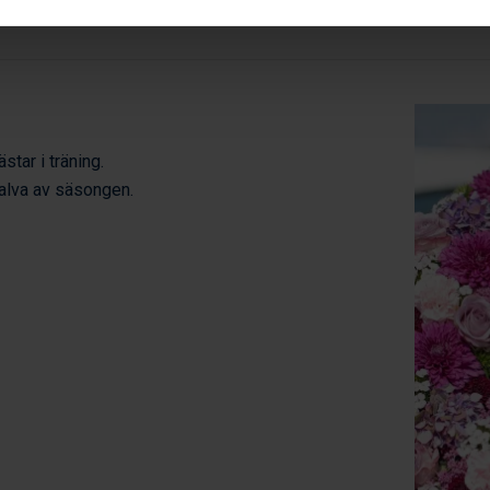
star i träning.
halva av säsongen.