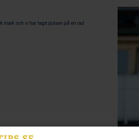
k mark och vi har tagit pulsen på en rad