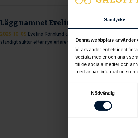
Samtycke
Lägg namnet Evelina Rönnlund på mi
2025-10-05
Evelina Rönnlund är bara några få segrar ifrån att ri
Denna webbplats använder 
ständigt suktar efter nya erfarenheter och kunskap.
Vi använder enhetsidentifierar
sociala medier och analysera 
till de sociala medier och a
med annan information som du 
Samtyckesval
Nödvändig