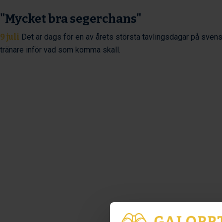
"Mycket bra segerchans"
9 juli
Det är dags för en av årets största tävlingsdagar på svens
tränare inför vad som komma skall.