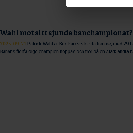
Wahl mot sitt sjunde banchampionat?
2025-09-21
Patrick Wahl är Bro Parks största tränare, med 29 hä
Banans flerfaldige champion hoppas och tror på en stark andra 