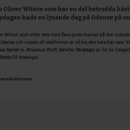
h Oliver Wilson som har en del betrodda häst
ydagen hade en lysande dag på Odense på o
ver Wilson som sitter inne med flera goda chanser på den svens
Odense och visade att stallformen är så bra den bara kan vara. Vin
us Sprint
(e. Amadeus Wolf) därefter
Stratego
(e. Go Go Gadget
 Battle Of Marengo).
psredaktionen