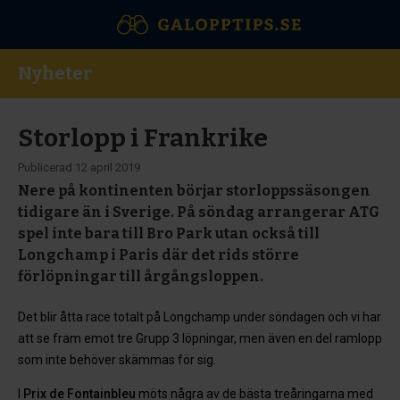
Nyheter
Storlopp i Frankrike
Publicerad
12 april 2019
Nere på kontinenten börjar storloppssäsongen
tidigare än i Sverige. På söndag arrangerar ATG
spel inte bara till Bro Park utan också till
Longchamp i Paris där det rids större
förlöpningar till årgångsloppen.
Det blir åtta race totalt på Longchamp under söndagen och vi har
att se fram emot tre Grupp 3 löpningar, men även en del ramlopp
som inte behöver skämmas för sig.
I
Prix de Fontainbleu
möts några av de bästa treåringarna med