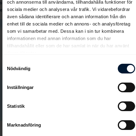
och annonserna till användarna, tillhandahålla funktioner för
sin viktlättnad som lärling. Jockeyn som ständigt suktar efter nya
sociala medier och analysera vår trafik. Vi vidarebefordrar
erfarenheter och kunskap.
även sådana identifierare och annan information från din
enhet till de sociala medier och annons- och analysföretag
som vi samarbetar med. Dessa kan i sin tur kombinera
informationen med annan information som du har
tillhandahållit eller som de har samlat in när du har använt
deras tjänster.
Samtyckesval
Nödvändig
Inställningar
Statistik
Marknadsföring