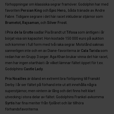
förhoppningar om klassiska segrar framöver. Godolphin har med
favoriten
Persian King
och
Epic Hero,
båda tränade av Andre
Fabre. Tidigare segrare i det här racet inkluderar stjärnor som
Brametot, Rajsaman,
och
Silver Frost.
I
Prix de la Grotte
sadlar Pia Brandt ut
Tifosa
som äntligen i år
börjat visa sin kapacitet. Hon kostade 150 000 euro på auktion
och kommer i full form med två raka segrar. Motstånd saknas
sannerligen inte och en av Diane-favoriterna är
Cala Tarida
som
redan har en Grupp 3 seger. Aga Khan brukar vinna det här racet,
men har ingen starthäst i år vilket lämnar fältet öppet för t.ex.
Godolphins
Castle Lady.
Prix Noailles
är ibland en extremt bra förlöpning till Franskt
Derby. I år ser fältet på förhand inte ut att innehålla några
superstjärnor, men vintern är lång och det finns helt klart
utvecking i stora delar av fältet. Godolphins Frankel-avkomma
Syrtis
har fina meriter från fjolåret och lär tillhöra
förhandsfavoriterna.