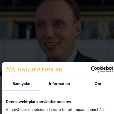
Samtycke
Information
Om
Lägg namnet Evelina Rönnlund på minnet
Denna webbplats använder cookies
Vi använder enhetsidentifierare för att anpassa innehållet
2025-10-05
Evelina Rönnlund är bara några få segrar ifrån att rida ur