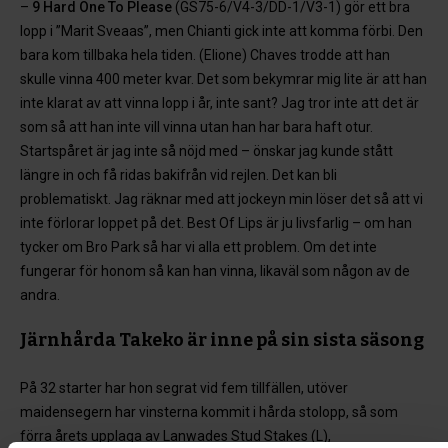
–
9 Hard One To Please
(GS75-6/V4-3/DD-1/V3-1) gör ett bra
lopp i ”Marit Sveaas”, men Chianti gick inte att komma förbi. Den
bara kom tillbaka hela tiden. (Elione) Chaves trodde att han
skulle vinna 400 meter kvar. Det som bekymrar mig lite är att han
inte klarat av att vinna lopp i år, inte sant? Jag tror inte att det är
som så att han inte vill vinna utan han har bara haft otur.
Startspåret är jag inte så nöjd med – önskar jag kunde stått
längre in och få ridas bakifrån vid rejlen. Det kan bli
problematiskt. Jag räknar med att jockeyn min löser det så att vi
inte förlorar loppet på det. Best Of Lips är ju livsfarlig – om han
tycker om Bro Park så har vi alla ett problem. Om det inte
fungerar för honom så kan han vinna, likaväl som någon av de
andra.
Järnhårda Takeko är inne på sin sista säsong
På 32 starter har hon segrat vid fem tillfällen, utöver
maidensegern har vinsterna kommit i hårda stolopp, så som
förra årets upplaga av Lanwades Stud Stakes (L),