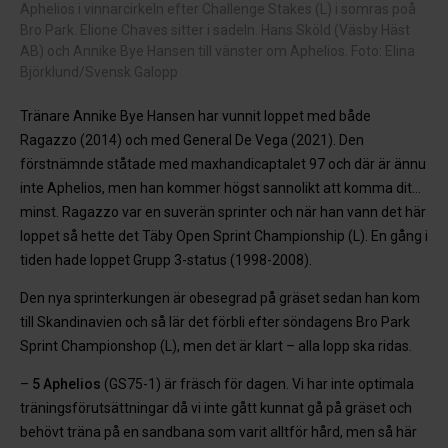
Aphelios i vinnarcirkeln efter Challenge Stakes (L) i somras poå
Bro Park. Elione Chaves sitter i sadeln. Hans Sköld (Väsby Häst
AB) och Annike Bye Hansen till vänster om Aphelios. Foto: Elina
Björklund/Svensk Galopp
Tränare Annike Bye Hansen har vunnit loppet med både
Ragazzo (2014) och med General De Vega (2021). Den
förstnämnde ståtade med maxhandicaptalet 97 och där är ännu
inte Aphelios, men han kommer högst sannolikt att komma dit…
minst. Ragazzo var en suverän sprinter och när han vann det här
loppet så hette det Täby Open Sprint Championship (L). En gång i
tiden hade loppet Grupp 3-status (1998-2008).
Den nya sprinterkungen är obesegrad på gräset sedan han kom
till Skandinavien och så lär det förbli efter söndagens Bro Park
Sprint Championshop (L), men det är klart – alla lopp ska ridas.
–
5 Aphelios
(GS75-1) är fräsch för dagen. Vi har inte optimala
träningsförutsättningar då vi inte gått kunnat gå på gräset och
behövt träna på en sandbana som varit alltför hård, men så här