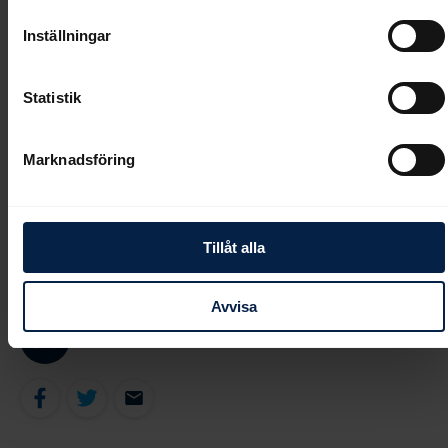
Inställningar
Takeko och Lanfranco “Frankie” Dettori efter segern i Lanwades
Stud Stakes (L) ifjol. Foto: Elina Björklund/Svensk Galopp
Statistik
–
9 Takeko
(GS75-7/V4-4/DD-2/V3-2) gick för tidigt förra
gången – hon ledde 50 meter före mål. Hon är duktig på Bro Park
Marknadsföring
och det är hennes sista eller näst sista start. Startspåret spelar
ingen roll – hon kommer gå bakifrån och ska in bak och in till
railen. Jag tycker att hon är en outsider och formen är bra,
avslutar Annike Bye Hansen.
Tillåt alla
En spännande söndag blir det.
Avvisa
Galopptipsredaktionen