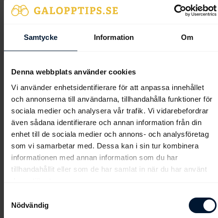
Jockeyklubbens Stolöpning, Margareta Wettermarks
Minneslöpning och Giant Sandman Cup. Alla sagor har sitt slut
och hon kommer att lägga tävlingsskorna på hyllan efter
Samtycke
Information
Om
säsongen. Om detta blir den sista starten återstår att se, det kan
kanske bli en till. Hon ägs av både Ninja Racing och Väsby Häst
AB.
Denna webbplats använder cookies
Vi använder enhetsidentifierare för att anpassa innehållet
och annonserna till användarna, tillhandahålla funktioner för
sociala medier och analysera vår trafik. Vi vidarebefordrar
även sådana identifierare och annan information från din
enhet till de sociala medier och annons- och analysföretag
som vi samarbetar med. Dessa kan i sin tur kombinera
informationen med annan information som du har
tillhandahållit eller som de har samlat in när du har använt
deras tjänster.
Samtyckesval
Nödvändig