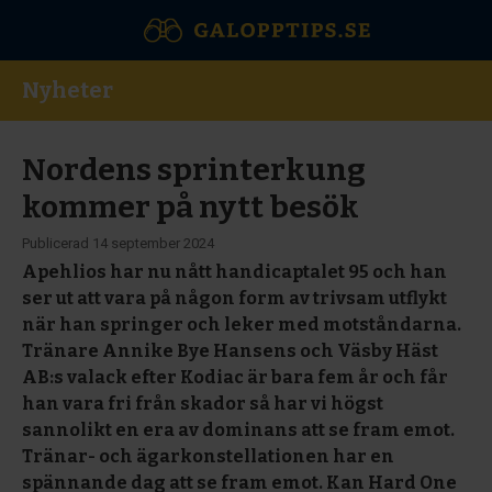
Nyheter
Nordens sprinterkung
kommer på nytt besök
Publicerad
14 september 2024
Apehlios har nu nått handicaptalet 95 och han
ser ut att vara på någon form av trivsam utflykt
när han springer och leker med motståndarna.
Tränare Annike Bye Hansens och Väsby Häst
AB:s valack efter Kodiac är bara fem år och får
han vara fri från skador så har vi högst
sannolikt en era av dominans att se fram emot.
Tränar- och ägarkonstellationen har en
spännande dag att se fram emot. Kan Hard One