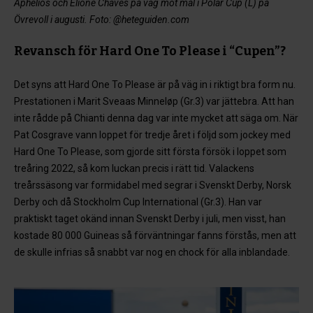
Aphelios och Elione Chaves på väg mot mål i Polar Cup (L) på
Övrevoll i augusti. Foto: @heteguiden.com
Revansch för Hard One To Please i “Cupen”?
Det syns att Hard One To Please är på väg in i riktigt bra form nu.
Prestationen i Marit Sveaas Minneløp (Gr.3) var jättebra. Att han
inte rådde på Chianti denna dag var inte mycket att säga om. När
Pat Cosgrave vann loppet för tredje året i följd som jockey med
Hard One To Please, som gjorde sitt första försök i loppet som
treåring 2022, så kom luckan precis i rätt tid. Valackens
treårssäsong var formidabel med segrar i Svenskt Derby, Norsk
Derby och då Stockholm Cup International (Gr.3). Han var
praktiskt taget okänd innan Svenskt Derby i juli, men visst, han
kostade 80 000 Guineas så förväntningar fanns förstås, men att
de skulle infrias så snabbt var nog en chock för alla inblandade.