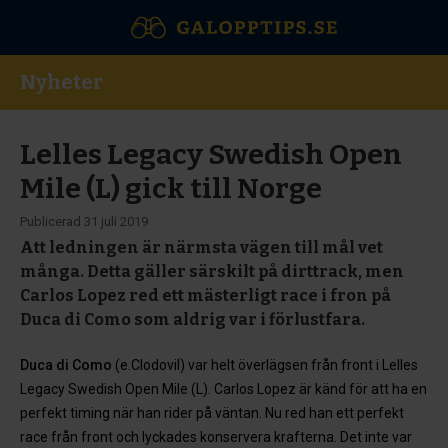
Nyheter
Lelles Legacy Swedish Open
Mile (L) gick till Norge
Publicerad
31 juli 2019
Att ledningen är närmsta vägen till mål vet
många. Detta gäller särskilt på dirttrack, men
Carlos Lopez red ett mästerligt race i fron på
Duca di Como som aldrig var i förlustfara.
Duca di Como
(e.Clodovil) var helt överlägsen från front i Lelles
Legacy Swedish Open Mile (L). Carlos Lopez är känd för att ha en
perfekt timing när han rider på väntan. Nu red han ett perfekt
race från front och lyckades konservera krafterna. Det inte var