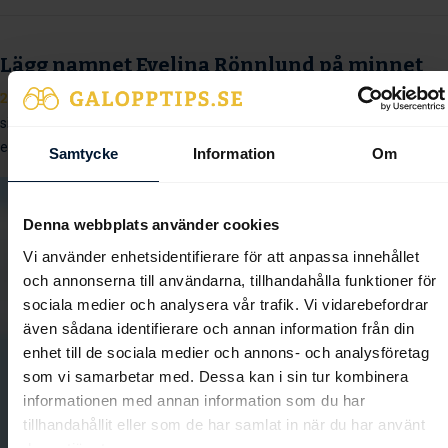
Lägg namnet Evelina Rönnlund på minnet
2025-10-05
Evelina Rönnlund är bara några få segrar ifrån att rida ur
sin viktlättnad som lärling. Jockeyn som ständigt suktar efter nya
erfarenheter och kunskap.
Samtycke
Information
Om
Denna webbplats använder cookies
Vi använder enhetsidentifierare för att anpassa innehållet
och annonserna till användarna, tillhandahålla funktioner för
sociala medier och analysera vår trafik. Vi vidarebefordrar
även sådana identifierare och annan information från din
enhet till de sociala medier och annons- och analysföretag
som vi samarbetar med. Dessa kan i sin tur kombinera
informationen med annan information som du har
tillhandahållit eller som de har samlat in när du har använt