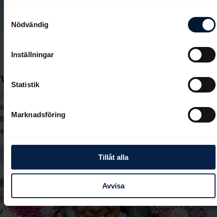
deras tjänster.
Samtyckesval
Nödvändig
Inställningar
Wahl mot sitt sjunde banchampionat?
Statistik
2025-09-21
Patrick Wahl är Bro Parks största tränare, med 29 hästar i
träning.
Marknadsföring
Banans flerfaldige champion hoppas och tror på en stark andra halva
av säsongen.
Tillåt alla
Avvisa