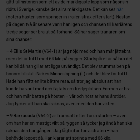
gått till historien som ett av de märkligaste lopp som någonsin
ridits i Sverige, kanske det allra märkligaste. Det kan ses
här
(notera hästen som springer in i railen strax efter start). Nästan
på dagen två år senare vann han igen och chansen till karriärens
tredje seger ser bra ut på förhand. Så här säger tränaren om
sina chanser:
–
4 Ellis St Martin
(V64-1) är jag nöjd med och han mår jättebra,
men det är tufft med 64 kilo på ryggen. Startspåret är så bra det
kan bli då han gillar att ligga utvändigt. Det blev stumma ben på
honom till slut i Nickes Minneslöpning (L) och det blev för tufft.
Hade han fått en lite bättre resa, så tror jag absolut att han
kunde ha varit med och fajtats om tredjeplatsen. Formen är bra
och han mår bättre på hösten – vår och höst är hans årstider.
Jag tycker att han ska räknas, även med den här vikten.
–
9 Barracuda
(V64-2) är framsatt efter förra starten – även
om han har en mastigt vikt på ryggen så tycker jag ändå han ska
räknas den här gången. Jag lågt inför förra straten – han
behövde loppet då. Han klarar att springa med 66 kilo.