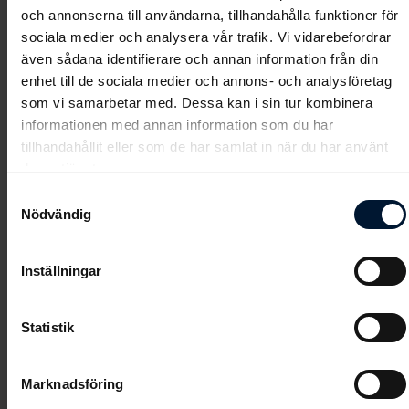
det är alltid så där för treåringarna.
och annonserna till användarna, tillhandahålla funktioner för
sociala medier och analysera vår trafik. Vi vidarebefordrar
–
6 Iridium Star
(V64-5/V4-3/LD-1) var bra senast som trea. Jag
även sådana identifierare och annan information från din
tror inte att 1200 meter är hans distans riktigt – han ska nog ha
enhet till de sociala medier och annons- och analysföretag
mera distans. Det känns som att det finns hygglig kapacitet i
som vi samarbetar med. Dessa kan i sin tur kombinera
honom, men som sagt, jag tror att 1200 meter är för kort – han
informationen med annan information som du har
har är inte så rapp.
tillhandahållit eller som de har samlat in när du har använt
deras tjänster.
– Bästa chansen är Barracuda – jag tror nästan det, avslutar
Ylva Brandt.
Samtyckesval
Nödvändig
Det första loppet går av stapeln cirka klockan 11:50. Kvalloppet
rids cirka klockan 11:20. Banprogrammet kan hittas
här
. Mer om
tävlingsdagen
här
.
Inställningar
Statistik
Marknadsföring
Galopptipsredaktionen