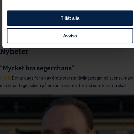
Tillåt alla
Avvisa
Nyheter
"Mycket bra segerchans"
9 juli
Det är dags för en av årets största tävlingsdagar på svensk mark
och vi har tagit pulsen på en rad tränare inför vad som komma skall.