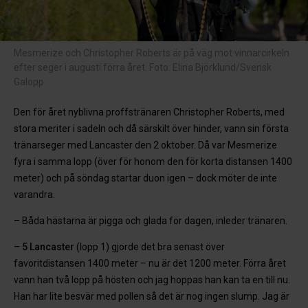
Mesmerize och Christopher Roberts är på väg mot vinnarcirkeln
efter seger i augusti förra året. Foto: Elina Björklund/Svensk
Galopp
Den för året nyblivna proffstränaren Christopher Roberts, med
stora meriter i sadeln och då särskilt över hinder, vann sin första
tränarseger med Lancaster den 2 oktober. Då var Mesmerize
fyra i samma lopp (över för honom den för korta distansen 1400
meter) och på söndag startar duon igen – dock möter de inte
varandra.
– Båda hästarna är pigga och glada för dagen, inleder tränaren.
–
5 Lancaster
(lopp 1) gjorde det bra senast över
favoritdistansen 1400 meter – nu är det 1200 meter. Förra året
vann han två lopp på hösten och jag hoppas han kan ta en till nu.
Han har lite besvär med pollen så det är nog ingen slump. Jag är