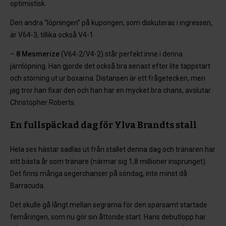
optimistisk.
Den andra “löpningen” på kupongen, som diskuteras i ingressen,
är V64-3, tillika också V4-1.
–
8 Mesmerize
(V64-2/V4-2) står perfekt inne i denna
järnlöpning. Han gjorde det också bra senast efter lite tappstart
och störning ut ur boxarna. Distansen är ett frågetecken, men
jag tror han fixar den och han har en mycket bra chans, avslutar
Christopher Roberts.
En fullspäckad dag för Ylva Brandts stall
Hela sex hästar sadlas ut från stallet denna dag och tränaren har
sitt bästa år som tränare (närmar sig 1,8 millioner insprunget).
Det finns många segerchanser på söndag, inte minst då
Barracuda.
Det skulle gå långt mellan segrarna för den sparsamt startade
femåringen, som nu gör sin åttonde start. Hans debutlopp har