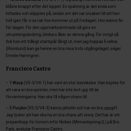
blåste knappt efter det loppet. En spänning är det enda som
hittades och släpptes på, sedan om det var orsaken till att hon
höll igen får vi se när hon kommer ut på fredagen. Hon känns fin
för dagen. För den uppmärksammade så görs en
utrustningsändring, blinkers åker av denna gång. För övrigt så
fick hon ett tråkigt startspår långt ut, men jag hoppas Evelina
(Rönnlund) kan ge henne en bra resa trots utgångsläget, säger
Emelie Hamngren.
Francisco Castro
–
1 Wasp
(V5-3/V4-1) har varit en stor besvikelse. Han köptes för
att vara en bra sprinter, men har inte levt upp till de
förväntningarna. Han ska få någon chans till.
–
3 Pusjkin
(V5-5/V4-3) känns jättefin och har en bra uppgift.
Jag tycker att han ska ha en bra chans att vinna. Det här är ett
preparélopp för honom inför Nickes (Minneslöpning (L) på Bro
Park, avslutar Francisco Castro.