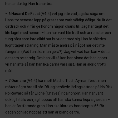
hon är duktig. Han tränar bra.
–
6 Hasard De Faust
(V4-4) vet jag inte vad jag ska säga om.
Hans tre senaste lopp på gräset har varit väldigt dåliga. Nu är det
dirttrack och vi får ge honom någon chans till. Jag har tagit det
lite lugnt med honom – han har varit lite trött och är ren stor och
tung häst som inte alltid har huvudet med sig. Han är således
lugnt tagen i träning. Man måste ändra på något när det inte
fungerar. (Vad fan ska man göra?). Jag vet vad han kan – det är
det som retar mig. Om han vill så kan han vinna det här loppet –
vill han inte så kan han lika gärna vara sist. Han är aldrig trött i
mål.
–
7 Osmane
(V4-4) har mött Macho T och Ayman förut, men
möter några bra till här. Då jag behövde lärlingslättnad på No Risk
No Reward så får Elione (Chaves) rida honom. Han har varit
duktig hittills och jag hoppas att han ska kunna höja sig sedan –
han är fortfarande grön. Han ska klara av handicaptal 66 för
dagen och jag hoppas att han är bland de tre.