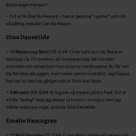
Bästa segerchansen?
– Det är No Risk No Reward – han är gammal ”i gemet” och rätt
så pålitlig, avslutar Camilla Nilsson.
Dina Danekilde
– 10 Mysterious Mind
(V5-3/V4-1) har haft otur i de flesta av
sina lopp i år. Ett överben, ett överpacat lopp där hon blev
överriden och senast kom hon ut sist ur startboxarna. Nu får hon
lite fler kilon på ryggen, men möter sämre motstånd. Jag hoppas
hon har tur den här gången och är först över linjen.
– 4 Mirador (V5-5/V4-3)
tog inte så mycket på Bro Park. Det är
ett lite ”taskigt” lopp jag skickar ut honom i imorgon, men jag
måste testa nya vägar, avslutar Dina Danekilde.
Emelie Hamngren
–
12 Miss Donalita
(V5-3/V4-1) tog aldrig i nämnvärt senast och