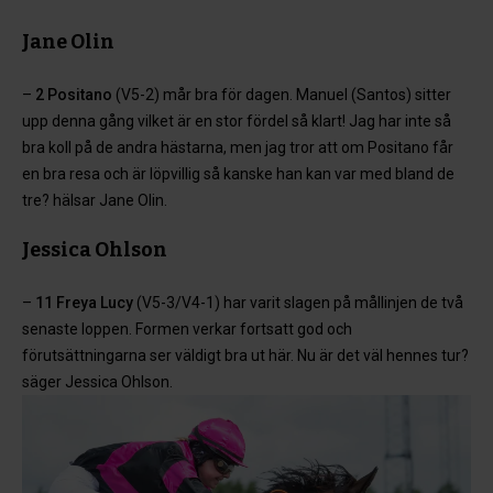
Jane Olin
–
2 Positano
(V5-2) mår bra för dagen. Manuel (Santos) sitter
upp denna gång vilket är en stor fördel så klart! Jag har inte så
bra koll på de andra hästarna, men jag tror att om Positano får
en bra resa och är löpvillig så kanske han kan var med bland de
tre? hälsar Jane Olin.
Jessica Ohlson
–
11 Freya Lucy
(V5-3/V4-1) har varit slagen på mållinjen de två
senaste loppen. Formen verkar fortsatt god och
förutsättningarna ser väldigt bra ut här. Nu är det väl hennes tur?
säger Jessica Ohlson.