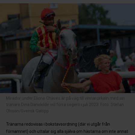
Mirador under Elione Chaves är på väg till vinnarcirkeln med sin
tränare Dina Danekilde vid förra segern i juli 2023. Foto: Stefan
Olsson/Svensk Galopp
Tränarna redovisas i bokstavsordning (där vi utgår från
förnamnet) och uttalar sig alla själva om hästarna om inte annat