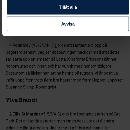
–
9 Soup Or Sonic (
V5-3/V4-1) har gjort det bra de senaste två
Tillåt alla
starterna. Hon känns fin i träning och bör vara med där framme
med rätt resa, berättar Roger Osberg.
Avvisa
Susanne Sivrup-Rosenqvist
–
4 Point Boy
(V5-3/V4-1) gjorde ett fantastiskt lopp på
Jägersro senast. Jag ser absolut ingen nackdel med att i detta
fall sätta upp en amatör då Lotta (Charlotta Ericsson) känner
honom utan och innan och har vunnit med honom tidigare.
Dessutom så älskar han att ha henne på ryggen. Vi är positiva
inför uppgiften trots flera bra hästar med form i loppet, upplyser
Susanne Sivrup-Rosenqvist.
Ylva Brandt
–
2 Ellis St Martin
(V5-5/V4-3) gick bra i senaste starten på Bro
Park. Det är lite täta starter, men innan dess var det å andra
sidan lite långt emellan. Jag tror det går bra och han gillar