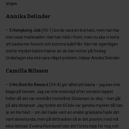
anges.
Annika Delinder
–
5 Hongkong Job
(V5-1) borde vara en bra häst, men han har
inte rosat marknaden. Han har ridits i front, men nu ska vi testa
att backa ner honom och komma bakifrån. Han har egentligen
mötte mycket bättre hästar än de han möter på fredag.
Underlaget ska inte vara något problem, hälsar Annika Delinder.
Camilla Nilsson
–
5 No Risk No Reward
(V4-4) gör alltid sitt bästa – jag kan inte
klaga på honom. Jag var inte missnöjd efter senaste loppet
heller då det var stenhårt motstånd. Distansen är okej – han går
på alla distanser. Jag tyckte att 65 kilo var ganska mycket då han
är en lite häst – om det hade varit en snabb gräsbana hade det
varit annorlunda, men på dirttracken så är det positivt med två
kilos lättnad. Evelina Rönnlund rider sitt första lopp för mig och