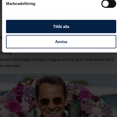
Marknadsföring
Tillåt alla
Wahl mot sitt sjunde banchampionat?
Avvisa
2025-09-21
Patrick Wahl är Bro Parks största tränare, med 29 hästar i
träning.
Banans flerfaldige champion hoppas och tror på en stark andra halva
av säsongen.