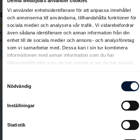
Denna webbplats använder cookies
Vi använder enhetsidentifierare för att anpassa innehållet
Lägg namnet Evelina Rönnlund på minnet
och annonserna till användarna, tillhandahålla funktioner för
2025-10-05
Evelina Rönnlund är bara några få segrar ifrån att rida ur
sociala medier och analysera vår trafik. Vi vidarebefordrar
även sådana identifierare och annan information från din
sin viktlättnad som lärling. Jockeyn som ständigt suktar efter nya
enhet till de sociala medier och annons- och analysföretag
erfarenheter och kunskap.
som vi samarbetar med. Dessa kan i sin tur kombinera
informationen med annan information som du har
tillhandahållit eller som de har samlat in när du har använt
deras tjänster.
Samtyckesval
Nödvändig
Inställningar
Statistik