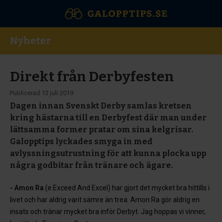
Nyheter
Direkt från Derbyfesten
Publicerad
13 juli 2019
Dagen innan Svenskt Derby samlas kretsen
kring hästarna till en Derbyfest där man under
lättsamma former pratar om sina kelgrisar.
Galopptips lyckades smyga in med
avlyssningsutrustning för att kunna plocka upp
några godbitar från tränare och ägare.
- Amon Ra
(e.Exceed And Excel) har gjort det mycket bra hittills i
livet och har aldrig varit sämre än trea. Amon Ra gör aldrig en
insats och tränar mycket bra inför Derbyt. Jag hoppas vi vinner,