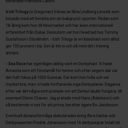
berättade Francisco Castro.
Irish Trilogy
(e.Gregorian) tränas av Nina Lindberg Lensvik som
började med att berätta om sin bakgrund i sporten. Redan som
18-åring kom hon till Newmarket och har även internationell
erfarenhet från Dubai. Dessutom var hon head lad hos Tommy
Gustafsson i Stockholm. - Irish Trilogy är en klasshäst som alltid
ger 100 procent i löp. Det är lite si och så med det i träning
annars.
- Sea Race
har egentligen aldrig varit en Derbyhäst. Vi hade
Amacita som ett förstamål för henne och efter segern där var
det fullt fokus på 1000 Guineas. Där kom hon tvåa och var
mycket bra, men vi hade fortfarande inga Derbyplaner. Dagarna
efter var det några som pratade om att Derbyt skulle fungera, till
exempel Elione Chaves. Jag pratade med Hans (Adielsson) och
så bestämde vi oss för att pröva, berättar ägare Bo Jacobsson.
Eventuell distansförmåga diskuterades kring flera hästar och
Derbyexperten Fredrik Johansson med 16 derbysegrar totalt lät